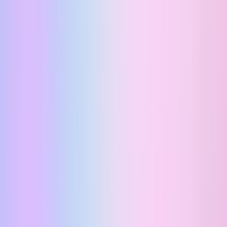
攝技術
透過令人驚嘆的模特視覺效果來提升您的產品吸引力，並透過
AI 時裝模特來複製您的品牌願景，讓您的銷售額飆升。