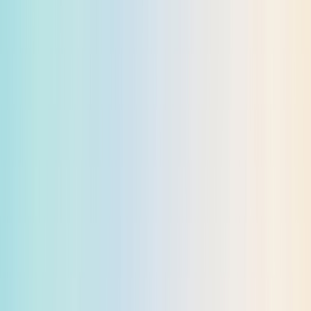
歡迎來到電子商務視覺創作的未來
Bandy AI agent 具備電商創意專家的思維、規劃與創作能力。
無論是让人眼前一亮的 UGC 影片，還是完美無瑕的真人模特
圖，店鋪所需的各類視覺素材，我們都能一手搞定。適用於商
品詳情頁、廣告宣傳及社交平台推廣等多種場景。
立即開始