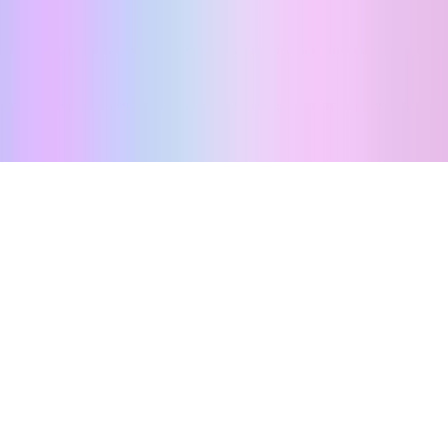
圖片修復
公司
聯絡我們
隱私權政策
服務條款