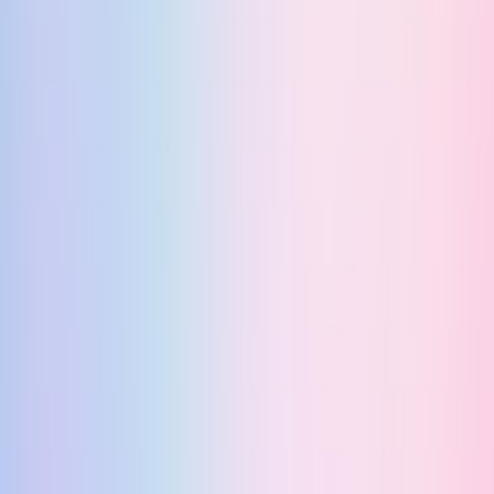
保持品牌一致性
精細調整光線、角度與風格，讓每張 AI 生成的產品圖片都完
美匹配您的品牌形象。
免費試用AI產品圖片生成器