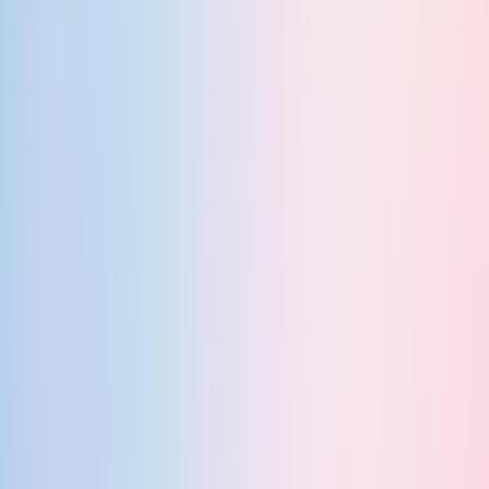
無需再為攝影棚拍攝支付數千費用，僅需極少成本即可生成更
多 AI 產品圖片。
適配各平台的匯出格式
匯出的圖片格式完美適配Amazon、Shopify、Instagram 等平