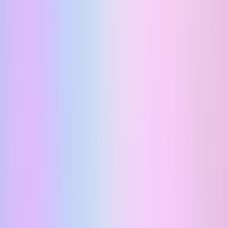
我可以用這個AI產品圖片生成器，在商品套圖中添
加自己的標識或品牌元素嗎？
可以。使用 AI 產品圖片生成器時，只需在聊天中用自然語言
提出需求，就能客製品牌背景、設定品牌標識水印位置，還能
生成模擬效果圖（例如帶自家包裝的產品陳列在貨架上）。
立即試用 Bandy AI 產品圖片生成器
只需一張產品圖，就能快速、輕鬆生成一套完整的專業產品圖
片。
免費試用 Bandy AI
繁體中文
©
2026
Bandy.ai版權所有
功能