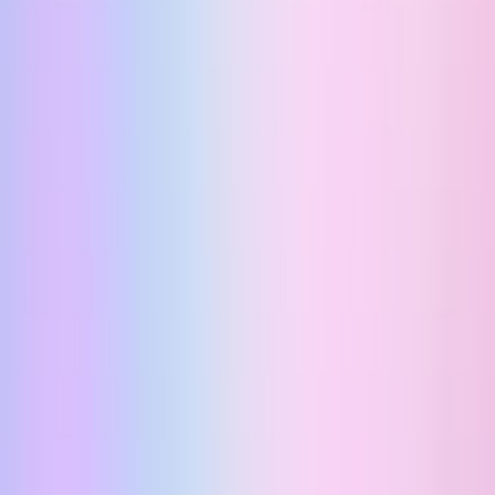
生成一套完整的 AI 商品詳情頁圖片需要多長時間？
從上傳到下載，全程僅需 2-5 分鐘。透過聊天輸入你的需求提
示，即可即時查看 Bandy AI 產品圖片生成器生成的多角度視
圖，以及多種風格的產品圖。無需等待渲染或審批流程。
生成的產品套圖包含多少張圖片？
每套 AI 產品套圖包含 8 張高畫質、可直接適配平台的圖片，
涵蓋了各類核心展示視角：正面、背面、側面、360° 全景、
細節特寫、平鋪展示、場景圖，以及一張主圖 —— 足以完整
支撐電商商品詳情頁的展示需求。
這款 AI 產品圖片生成器生成的 AI 產品照片，真實
度有多高？
我們用AI技術生成產品圖，讓圖片看起來跟實體拍攝一樣，
依托前衛模型精準還原紋理、反射和自然光線，可以有效提升
轉換率。