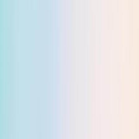
超擬真AI時尚模特，按需生成
無需再花費高昂成本預約模特。藉由我們的 AI 產品圖片生成
器，可生成各類形象的超寫實模特 —— 無論是穿著還是手持
你的產品，任意姿勢、場景或風格都能實現。
立即生成 AI 產品照片