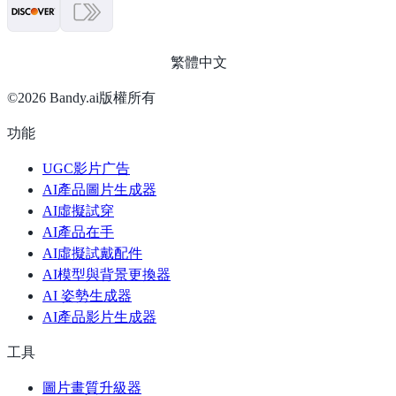
繁體中文
©
2026
Bandy.ai版權所有
功能
UGC影片广告
AI產品圖片生成器
AI虛擬試穿
AI產品在手
AI虛擬試戴配件
AI模型與背景更換器
AI 姿勢生成器
AI產品影片生成器
工具
圖片畫質升級器