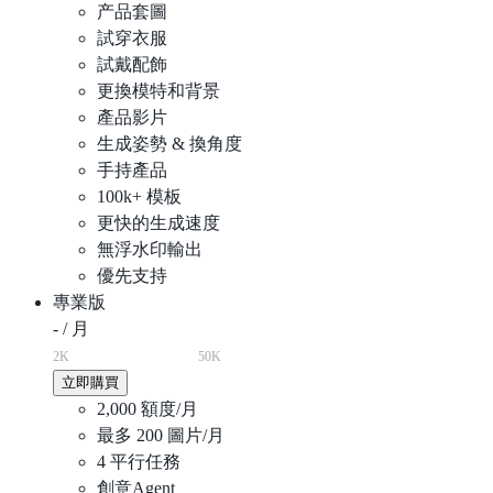
产品套圖
試穿衣服
試戴配飾
更換模特和背景
產品影片
​​生成姿勢 & 換角度​
手持產品
100k+
模板
更快的生成速度
無浮水印輸出
優先支持
專業版
-
/
月
2K
3K
5K
7.5K
10K
15K
20K
50K
立即購買
2,000
額度/月
最多
200
圖片/月
4
平行任務
創意Agent